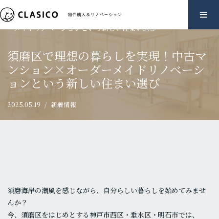
ホーム
»
須磨区で理想の暮らしを実現！中古マンション×オーダ
コ
ーメイドリノベーションという新しい住まい選び
ン
テ
須磨区で理想の暮らしを実現！中古マ
ン
ンション×オーダーメイドリノベーシ
ツ
ョンという新しい住まい選び
へ
ス
2025.05.19
新着情報
キ
ッ
プ
須磨海岸の潮風を感じながら、自分らしい暮らしを始めてみませ
んか？
今、須磨区をはじめとする神戸市西区・垂水区・明石市では、