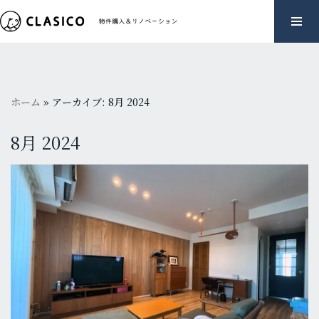
コ
ン
テ
ン
ホーム
»
アーカイブ: 8月 2024
ツ
へ
8月 2024
ス
キ
ッ
プ