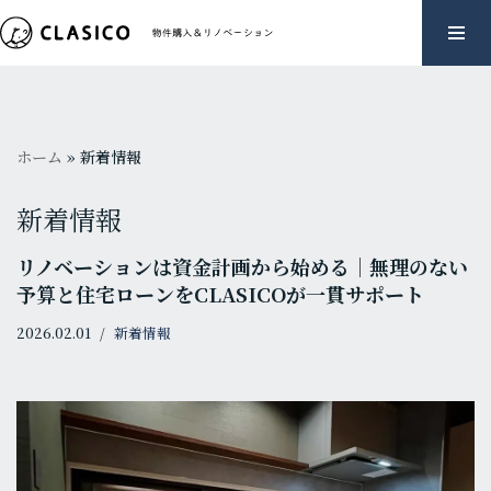
コ
ン
テ
ン
ホーム
»
新着情報
ツ
へ
新着情報
ス
キ
リノベーションは資金計画から始める｜無理のない
ッ
予算と住宅ローンをCLASICOが一貫サポート
プ
2026.02.01
新着情報