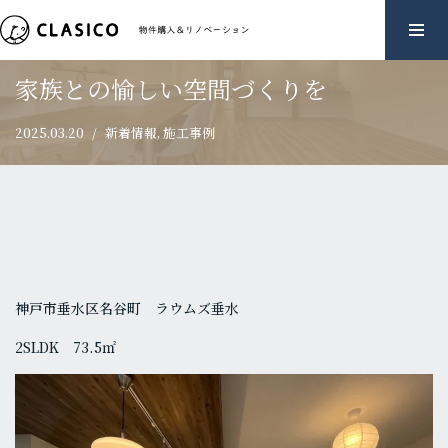
ホーム
»
家族との愉しい空間づくりを
コ
ン
家族との愉しい空間づくりを
テ
ン
2025.03.20
新着情報
,
施工事例
ツ
へ
ス
キ
ッ
プ
神戸市垂水区名谷町 ラウムズ垂水
2SLDK 73.5㎡