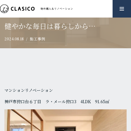
ホーム
»
健やかな毎日は暮らしから…
コ
ン
健やかな毎日は暮らしから…
テ
ン
2024.08.18
施工事例
ツ
へ
ス
キ
ッ
プ
マンションリノベーション
神戸市狩口台６丁目 ラ・メール狩口3 4LDK 91.65㎡