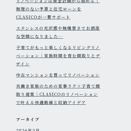
リノベーションは資金計画から始める｜
無理のない予算と住宅ローンを
CLASICOが一貫サポート
ステンレスの光沢感や無機質さでお洒落
な空間になりました…
子育てがもっと楽しくなるリビングリノ
ベーション｜家族時間を育む間取りとデ
ザイン
中古マンションを買ってリノベーション
共働き家族のための家事ラク×子育て間
取り提案｜CLASICOのリノベーション
で叶える快適動線と収納アイデア
アーカイブ
2026年2月