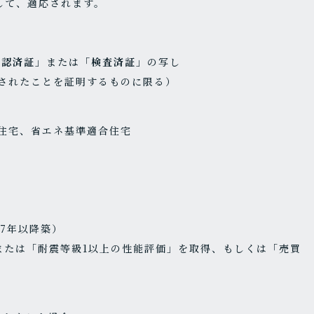
として、適応されます。
確認済証」
または
「検査済証」
の写し
建築されたことを証明するものに限る）
ネ住宅、省エネ基準適合住宅
7年以降築）
または「耐震等級1以上の性能評価」を取得、もしくは「売買