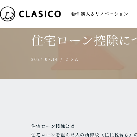
コ
ホーム
»
住宅ローン控除について〈2024年〉
ン
住宅ローン控除につ
テ
ン
ツ
2024.07.14
コラム
へ
ス
キ
ッ
プ
住宅ローン控除とは
住宅ローンを組んだ人の所得税（住民税含む）